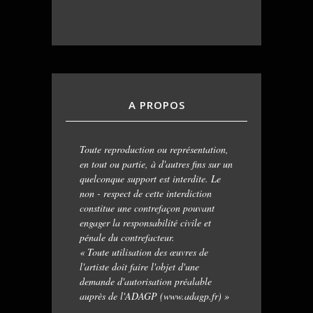
A PROPOS
Toute reproduction ou représentation,
en tout ou partie, à d'autres fins sur un
quelconque support est interdite. Le
non - respect de cette interdiction
constitue une contrefaçon pouvant
engager la responsabilité civile et
pénale du contrefacteur.
« Toute utilisation des œuvres de
l'artiste doit faire l'objet d'une
demande d'autorisation préalable
auprès de l'ADAGP (www.adagp.fr) »