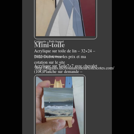
Catégorie :
Mini-toile
Petit format
Acrylique sur toile de lin – 32×24 –
2022 Découvrez les prix et ma
Catégorie :
Petit format
cotation sur le site
Acrylique sur Toile7×7 avec chevalet
:http://daguais.dictionnairedesartistescotes.com/
(10€)Planche sur demande –