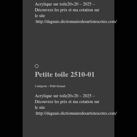
Acrylique sur toile20×20 – 2025 –
Découvrez les prix et ma cotation sur
le site
:http://daguais.dictionnairedesartistescotes.com/
Petite toile 2510-01
Catégorie :
Petit format
Acrylique sur toile20×20 – 2025 –
Découvrez les prix et ma cotation sur
le site
:http://daguais.dictionnairedesartistescotes.com/