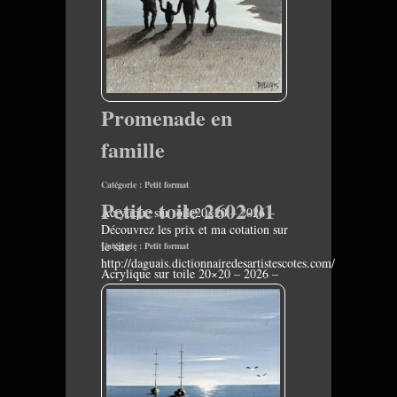
Promenade en
famille
Catégorie :
Petit format
Petite toile 2602-01
Acrylique sur toile20×20 – 2026 –
Découvrez les prix et ma cotation sur
le site :
Catégorie :
Petit format
http://daguais.dictionnairedesartistescotes.com/
Acrylique sur toile 20×20 – 2026 –