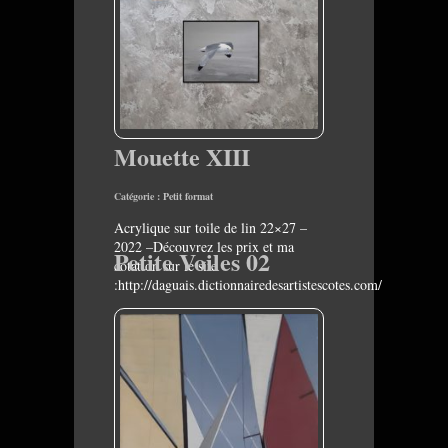
Mouette XIII
Catégorie :
Petit format
Acrylique sur toile de lin 22×27 –
2022 –Découvrez les prix et ma
Petite Voiles 02
cotation sur le site
:http://daguais.dictionnairedesartistescotes.com/