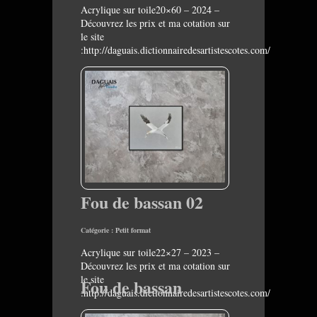
Acrylique sur toile20×60 – 2024 –
Découvrez les prix et ma cotation sur
le site
:http://daguais.dictionnairedesartistescotes.com/
Fou de bassan 02
Catégorie :
Petit format
Acrylique sur toile22×27 – 2023 –
Découvrez les prix et ma cotation sur
le site
Fou de bassan
:http://daguais.dictionnairedesartistescotes.com/