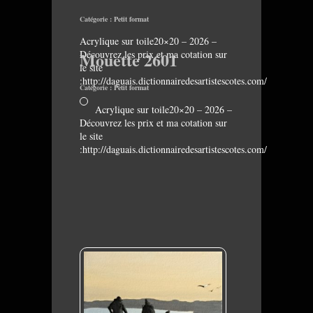
Catégorie :
Petit format
Acrylique sur toile20×20 – 2026 –
Découvrez les prix et ma cotation sur
Mouette 2601
le site
:http://daguais.dictionnairedesartistescotes.com/
Catégorie :
Petit format
Acrylique sur toile20×20 – 2026 –
Découvrez les prix et ma cotation sur
le site
:http://daguais.dictionnairedesartistescotes.com/