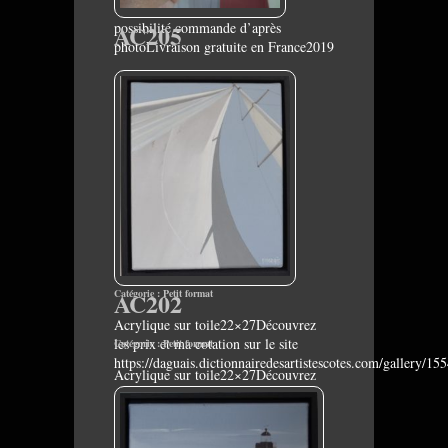
possibilité commande d’après
AC205
photoLivraison gratuite en France2019
Catégorie :
AC202
Petit format
Acrylique sur toile22×27Découvrez
les prix et ma cotation sur le site
Catégorie :
Petit format
https://daguais.dictionnairedesartistescotes.com/gallery/15
Acrylique sur toile22×27Découvrez