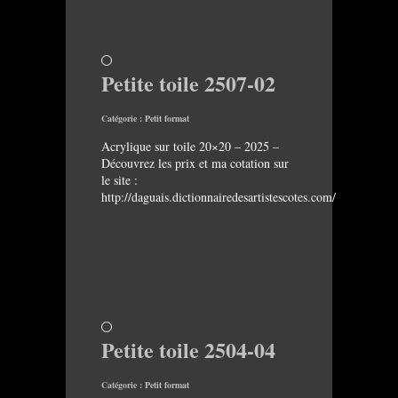
Petite toile 2507-02
Catégorie :
Petit format
Acrylique sur toile 20×20 – 2025 –
Découvrez les prix et ma cotation sur
le site :
http://daguais.dictionnairedesartistescotes.com/
Petite toile 2504-04
Catégorie :
Petit format