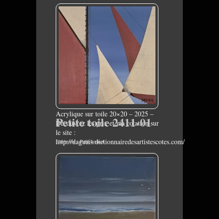
Acrylique sur toile 20×20 – 2025 –
Petite toile 2411-01
Découvrez les prix et ma cotation sur
le site :
http://daguais.dictionnairedesartistescotes.com/
Catégorie :
Petit format