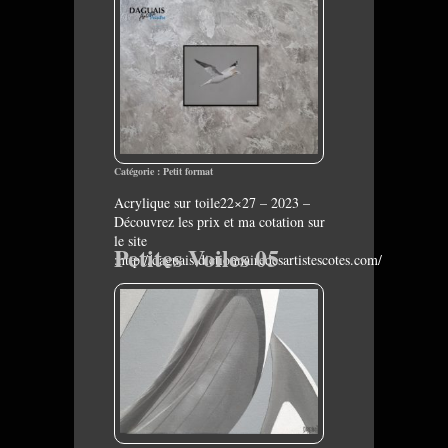
Catégorie :
Petit format
Acrylique sur toile22×27 – 2023 –
Découvrez les prix et ma cotation sur
le site
Petites Voiles 05
:http://daguais.dictionnairedesartistescotes.com/