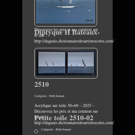
Découvrez les prix et ma cotation sur
Diptyque H Bateaux-
le site :
http://daguais.dictionnairedesartistescotes.com/
2510
Catégorie :
Petit format
Acrylique sur toile 30×69 – 2025 –
Découvrez les prix et ma cotation sur
Petite toile 2510-02
le site :
http://daguais.dictionnairedesartistescotes.com/
Catégorie :
Petit format