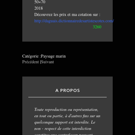
50×70
2018
Découvrez les prix et ma cotation sur :
http://daguais.dictionnairedesartistescotes.com/
3260
Catégorie :Paysage marin
Précédent
|
Suivant
A PROPOS
Toute reproduction ou représentation,
en tout ou partie, à d'autres fins sur un
quelconque support est interdite. Le
non - respect de cette interdiction
constitue une contrefaçon pouvant