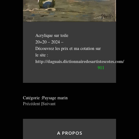
Acrylique sur toile
20×20 – 2024 –
Découvrez les prix et ma cotation sur
le site :
http://daguais.dictionnairedesartistescotes.com/
911
Catégorie :Paysage marin
Précédent
|
Suivant
A PROPOS