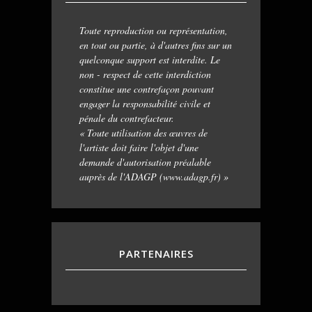
Toute reproduction ou représentation,
en tout ou partie, à d'autres fins sur un
quelconque support est interdite. Le
non - respect de cette interdiction
constitue une contrefaçon pouvant
engager la responsabilité civile et
pénale du contrefacteur.
« Toute utilisation des œuvres de
l'artiste doit faire l'objet d'une
demande d'autorisation préalable
auprès de l'ADAGP (www.adagp.fr) »
PARTENAIRES