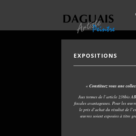
EXPOSITIONS
«
Constituez vous une collect
Aux termes de l’article 238bis AB 
fiscales avantageuses. Pour les œuvre
le prix d’achat du résultat de l’e
œuvres soient exposées à titre gr