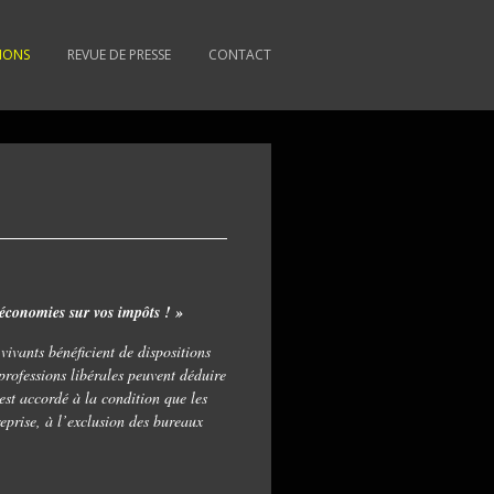
TIONS
REVUE DE PRESSE
CONTACT
s économies sur vos impôts ! »
vivants bénéficient de dispositions
 professions libérales peuvent déduire
 est accordé à la condition que les
reprise, à l’exclusion des bureaux