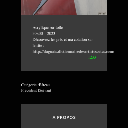
Acrylique sur toile
30×30 – 2023 –
Découvrez les prix et ma cotation sur
le site :
http://daguais.dictionnairedesartistescotes.com/
1233
Catégorie :Bâteau
Précédent
|
Suivant
A PROPOS