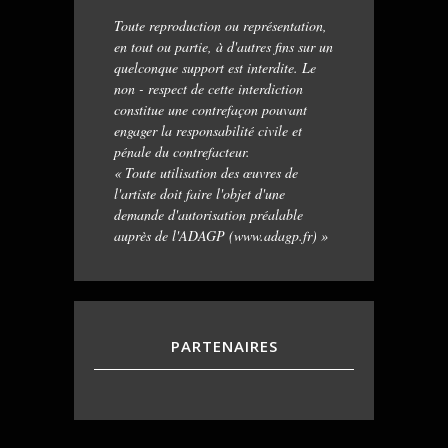
Toute reproduction ou représentation,
en tout ou partie, à d'autres fins sur un
quelconque support est interdite. Le
non - respect de cette interdiction
constitue une contrefaçon pouvant
engager la responsabilité civile et
pénale du contrefacteur.
« Toute utilisation des œuvres de
l'artiste doit faire l'objet d'une
demande d'autorisation préalable
auprès de l'ADAGP (www.adagp.fr) »
PARTENAIRES