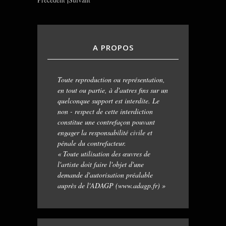
A PROPOS
Toute reproduction ou représentation,
en tout ou partie, à d'autres fins sur un
quelconque support est interdite. Le
non - respect de cette interdiction
constitue une contrefaçon pouvant
engager la responsabilité civile et
pénale du contrefacteur.
« Toute utilisation des œuvres de
l'artiste doit faire l'objet d'une
demande d'autorisation préalable
auprès de l'ADAGP (www.adagp.fr) »