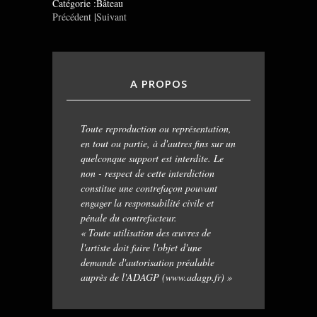
Catégorie :Bâteau
Précédent
|
Suivant
A PROPOS
Toute reproduction ou représentation,
en tout ou partie, à d'autres fins sur un
quelconque support est interdite. Le
non - respect de cette interdiction
constitue une contrefaçon pouvant
engager la responsabilité civile et
pénale du contrefacteur.
« Toute utilisation des œuvres de
l'artiste doit faire l'objet d'une
demande d'autorisation préalable
auprès de l'ADAGP (www.adagp.fr) »