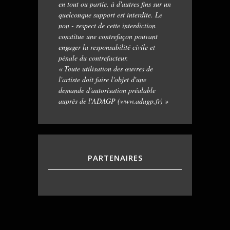
en tout ou partie, à d'autres fins sur un
quelconque support est interdite. Le
non - respect de cette interdiction
constitue une contrefaçon pouvant
engager la responsabilité civile et
pénale du contrefacteur.
« Toute utilisation des œuvres de
l'artiste doit faire l'objet d'une
demande d'autorisation préalable
auprès de l'ADAGP (www.adagp.fr) »
PARTENAIRES