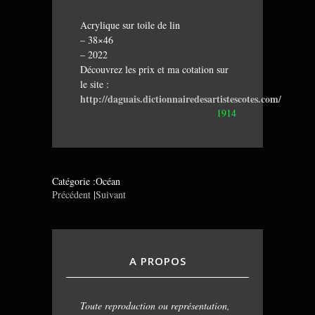
Acrylique sur toile de lin
– 38×46
– 2022
Découvrez les prix et ma cotation sur
le site :
http://daguais.dictionnairedesartistescotes.com/
1914
Catégorie :Océan
Précédent
|
Suivant
A PROPOS
Toute reproduction ou représentation,