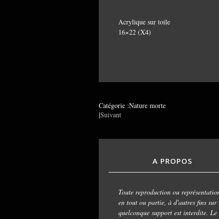
Acrylique sur toile
16×22 (X4)
Catégorie :Nature morte
|
Suivant
A PROPOS
Toute reproduction ou représentatio
en tout ou partie, à d'autres fins sur
quelconque support est interdite. Le