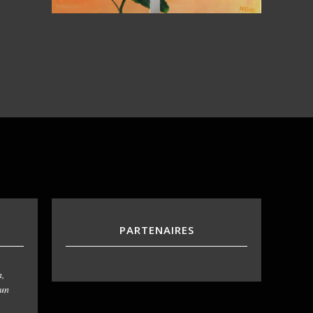
PARTENAIRES
n,
 un