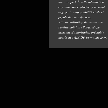
non - respect de cette interdiction
constitue une contrefaçon pouvant
engager la responsabilité civile et
pénale du contrefacteur.
« Toute utilisation des œuvres de
l'artiste doit faire l'objet d'une
demande d'autorisation préalable
auprès de l'ADAGP (www.adagp.fr)