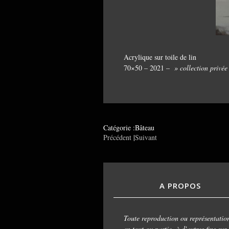
Acrylique sur toile de lin
70×50 – 2021 –
» collection privé
Catégorie :Bâteau
Précédent
|
Suivant
A PROPOS
Toute reproduction ou représentatio
en tout ou partie, à d'autres fins sur