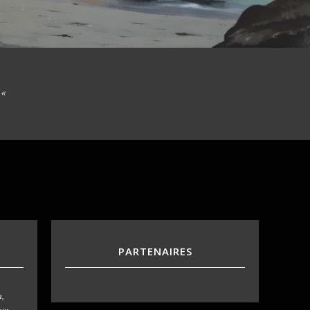
e «
PARTENAIRES
n,
 un