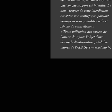
quelconque support est interdite. Le
non - respect de cette interdiction
constitue une contrefaçon pouvant
engager la responsabilité civile et
pénale du contrefacteur.
« Toute utilisation des œuvres de
l'artiste doit faire l'objet d'une
demande d'autorisation préalable
auprès de l'ADAGP (www.adagp.fr)